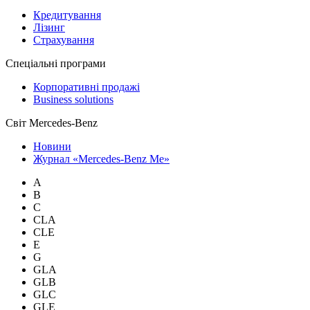
Кредитування
Лізинг
Страхування
Спеціальні програми
Корпоративні продажі
Business solutions
Світ Mercedes-Benz
Новини
Журнал «Mercedes-Benz Me»
A
B
C
CLA
CLE
E
G
GLA
GLB
GLC
GLE