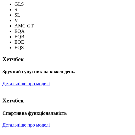
GLS
S
SL
V
AMG GT
EQA
EQB
EQE
EQS
Хетчбек
Зручний супутник на кожен день.
Детальніше про моделі
Хетчбек
Спортивна функціональність
Детальніше про моделі