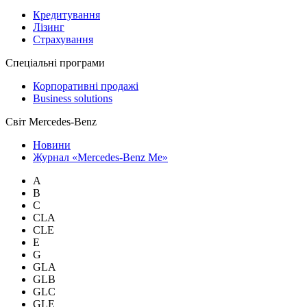
Кредитування
Лізинг
Страхування
Спеціальні програми
Корпоративні продажі
Business solutions
Світ Mercedes-Benz
Новини
Журнал «Mercedes-Benz Me»
A
B
C
CLA
CLE
E
G
GLA
GLB
GLC
GLE