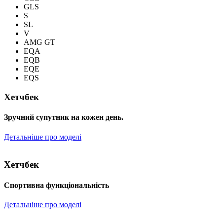
GLS
S
SL
V
AMG GT
EQA
EQB
EQE
EQS
Хетчбек
Зручний супутник на кожен день.
Детальніше про моделі
Хетчбек
Спортивна функціональність
Детальніше про моделі